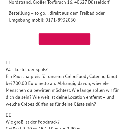
Nordstrand, Großer Torfbruch 16, 40627 Düsseldorf.
Bestellung – to go… direkt aus dem Freibad oder
Umgebung mobil: 0171-8932060
Speisekarte see
Was kostet der Spaß?
Ein Pauschalpreis für unseren CrêpeFoody Catering fängt
bei 700,00 Euro netto an. Abhängig davon, wieviele
Menschen du bewirten möchtest. Wie lange sollen wir für
dich da sein? Wie weit ist deine Location entfernt – und
welche Crêpes dürfen es für deine Gäste sein?
Wie groß ist der Foodtruck?
Größe: L 3,70 m / B 1,60 m / H 2,90 m