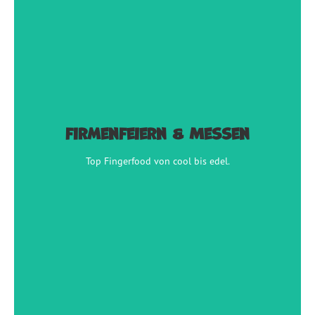
Firmenfeiern & Messen
Firmenfeiern & Messen
Top Fingerfood von cool bis edel.
Top Fingerfood von cool bis edel.
jetzt anfragen
Sommerfeste