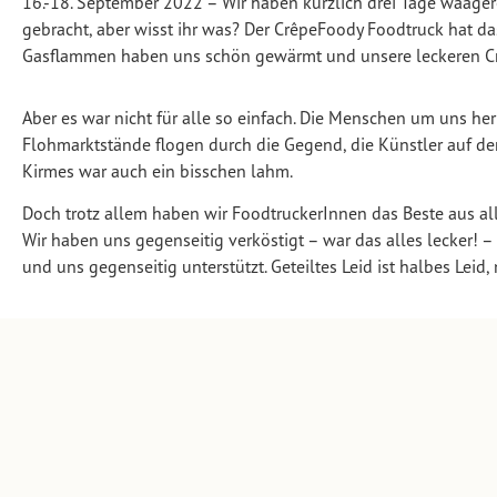
16.-18. September 2022 – Wir haben kürzlich drei Tage waage
gebracht, aber wisst ihr was? Der CrêpeFoody Foodtruck hat d
Gasflammen haben uns schön gewärmt und unsere leckeren Cr
Aber es war nicht für alle so einfach. Die Menschen um uns he
Flohmarktstände flogen durch die Gegend, die Künstler auf d
Kirmes war auch ein bisschen lahm.
Doch trotz allem haben wir FoodtruckerInnen das Beste aus a
Wir haben uns gegenseitig verköstigt – war das alles lecker!
und uns gegenseitig unterstützt. Geteiltes Leid ist halbes Leid,