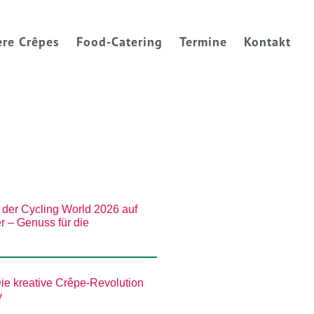
sere Crêpes
Food-Catering
Termine
Kontakt
ere Crêpes
Food-Catering
Termine
Kontakt
der Cycling World 2026 auf
r – Genuss für die
ie kreative Crêpe-Revolution
y