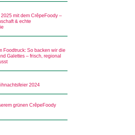
r 2025 mit dem CrêpeFoody –
schaft & echte
ie
m Foodtruck: So backen wir die
d Galettes – frisch, regional
usst
hnachtsfeier 2024
unserem grünen CrêpeFoody