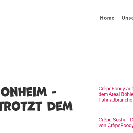
Home
Un
Home
Uns
onheim -
CrêpeFoody auf 
dem Areal Böhle
trotzt dem
Fahrradbranche
Crêpe Sushi – D
von CrêpeFood