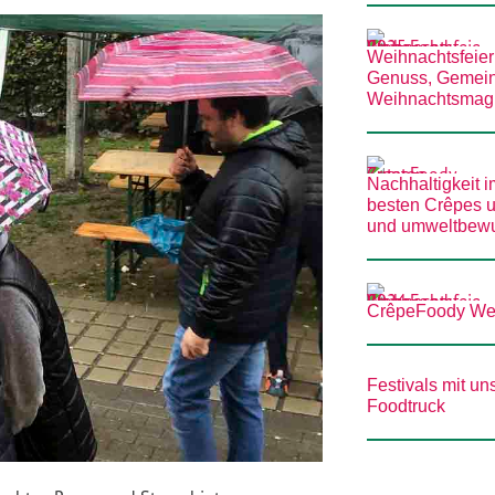
Weihnachtsfeie
Genuss, Gemein
Weihnachtsmag
Nachhaltigkeit i
besten Crêpes un
und umweltbew
CrêpeFoody Wei
Festivals mit 
Foodtruck